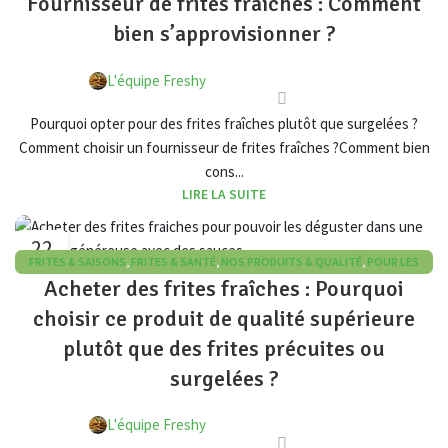
Fournisseur de frites fraîches : Comment
TENDANCES DU MARCHÉ
bien s’approvisionner ?
L'équipe Freshy
Pourquoi opter pour des frites fraîches plutôt que surgelées ?
Comment choisir un fournisseur de frites fraîches ?Comment bien
cons...
LIRE LA SUITE
22
FRITES & SAISONS
,
FRITES & SANTÉ
,
NOS PRODUITS & QUALITÉ
,
POUR LES
MAR
Acheter des frites fraîches : Pourquoi
PROFESSIONNELS
choisir ce produit de qualité supérieure
plutôt que des frites précuites ou
surgelées ?
L'équipe Freshy