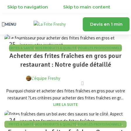
Skip to navigation
Skip to main content
Devis en 1 min
MENU
25
FRITES & SANTÉ
,
NOS PRODUITS & QUALITÉ
,
POUR LES PROFESSIONNELS
MAR
Acheter des frites fraîches en gros pour
restaurant : Notre guide détaillé
L'équipe Freshy
Pourquoi choisir et acheter des frites fraîches en gros pour votre
restaurant ?Les critères pour acheter des frites fraîches en gr...
LIRE LA SUITE
24
FRITES & SANTÉ
,
NOS PRODUITS & QUALITÉ
,
POUR LES PROFESSIONNELS
,
MAR