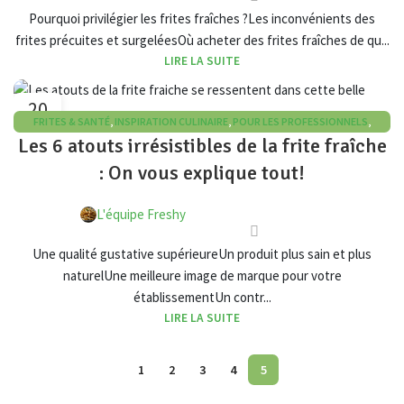
Pourquoi privilégier les frites fraîches ?Les inconvénients des
frites précuites et surgeléesOù acheter des frites fraîches de qu...
LIRE LA SUITE
20
FRITES & SANTÉ
,
INSPIRATION CULINAIRE
,
POUR LES PROFESSIONNELS
,
MAR
Les 6 atouts irrésistibles de la frite fraîche
TENDANCES DU MARCHÉ
: On vous explique tout!
L'équipe Freshy
Une qualité gustative supérieureUn produit plus sain et plus
naturelUne meilleure image de marque pour votre
établissementUn contr...
LIRE LA SUITE
1
2
3
4
5