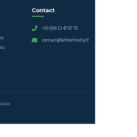
Contact
+33 (0)6 13 47 07 79
re
contact@lafritefreshy.fr
nts
tialité