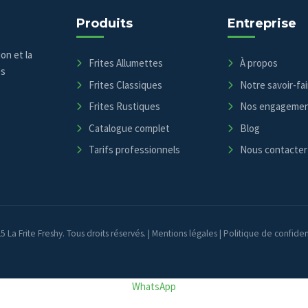
Produits
Entreprise
on et la
Frites Allumettes
À propos
es
Frites Classiques
Notre savoir-fai
Frites Rustiques
Nos engageme
Catalogue complet
Blog
Tarifs professionnels
Nous contacter
 La Frite Freshy. Tous droits réservés. |
Mentions légales
|
Politique de confiden
WhatsApp