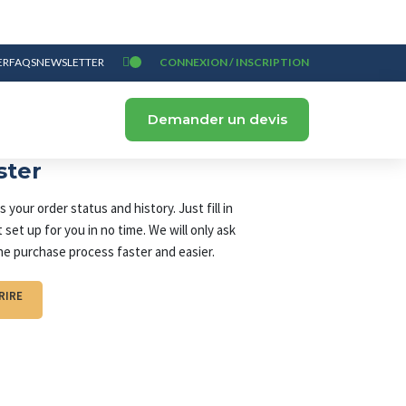
ER
FAQS
NEWSLETTER
CONNEXION / INSCRIPTION
Demander un devis
ster
 your order status and history. Just fill in
 set up for you in no time. We will only ask
he purchase process faster and easier.
RIRE