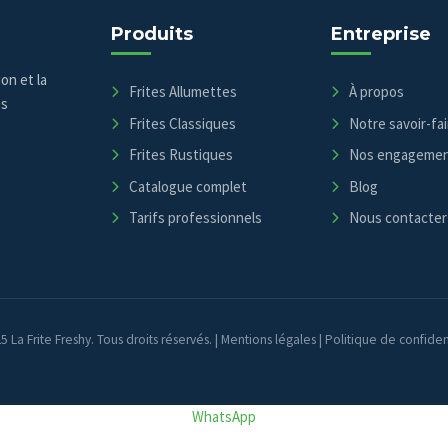
Produits
Entreprise
on et la
Frites Allumettes
À propos
es
Frites Classiques
Notre savoir-fai
Frites Rustiques
Nos engageme
Catalogue complet
Blog
Tarifs professionnels
Nous contacter
 La Frite Freshy. Tous droits réservés. |
Mentions légales
|
Politique de confiden
WhatsApp