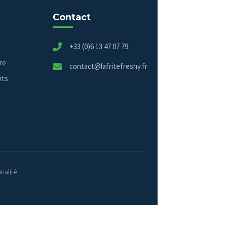
Contact
+33 (0)6 13 47 07 79
re
contact@lafritefreshy.fr
nts
tialité