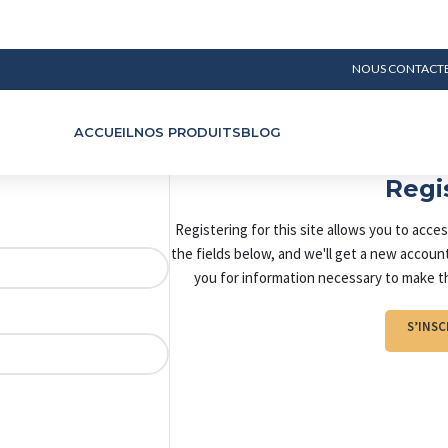
NOUS CONTACT
ACCUEIL
NOS PRODUITS
BLOG
Regi
Registering for this site allows you to access
the fields below, and we'll get a new account
you for information necessary to make t
S’INSC