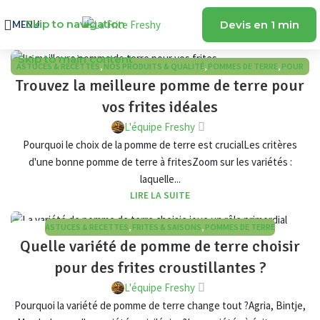
Skip to navigation
Devis en 1 min
MENU
Skip to main content
ASTUCES & RECETTES
,
NOS PRODUITS & QUALITÉ
,
POMMES DE TERRE
,
POUR
27
Trouvez la meilleure pomme de terre pour
LES PROFESSIONNELS
AVR
vos frites idéales
L'équipe Freshy
Pourquoi le choix de la pomme de terre est crucialLes critères
d'une bonne pomme de terre à fritesZoom sur les variétés :
laquelle...
LIRE LA SUITE
ASTUCES & RECETTES
,
FRITES & SAISONS
,
POMMES DE TERRE
23
Quelle variété de pomme de terre choisir
AVR
pour des frites croustillantes ?
L'équipe Freshy
Pourquoi la variété de pomme de terre change tout ?Agria, Bintje,