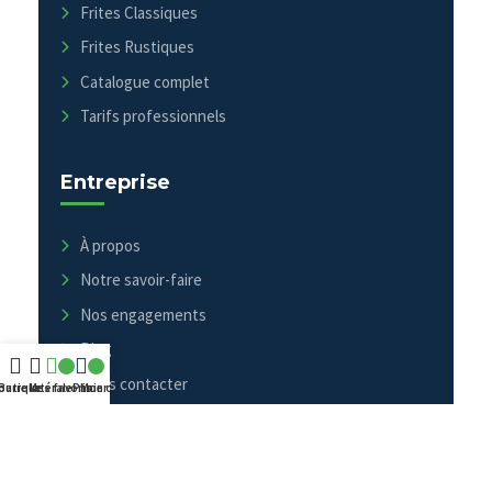
Frites Classiques
Frites Rustiques
Catalogue complet
Tarifs professionnels
Entreprise
À propos
Notre savoir-faire
Nos engagements
Blog
Nous contacter
outique
Barre latérale
Mes favoris
Panier
Mon compte
Contact